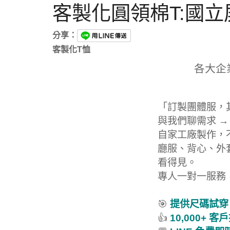
客製化圓領棉T:國
分享：
客製化T恤
各大企
「訂製團體服，
與我們聊需求 →
自家工廠製作，
廳服、背心、外
看得見。
專人一對一服務
🎯
提供尺碼試穿
👍
10,000+ 客