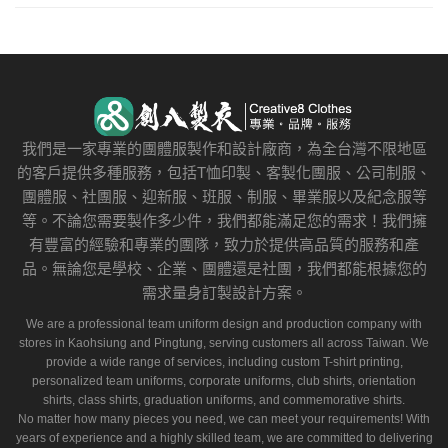
我們是一家專業的團體服製作和設計廠商，為全台灣不限地區
的客戶提供多種服務，包括T恤印製、客製化團服、公司制服、
團體服、社團服、迎新服、班服、制服、畢業服以及紀念服等
等。不論您需要製作多少件，我們都能滿足您的需求！我們擁
有豐富的經驗和專業的團隊，致力於提供高品質的服務和產
品。無論您是學校、企業、團體還是社團，我們都能根據您的
需求量身訂製設計方案。
We are a professional team uniform design and production company with
stores in Kaohsiung and Pingtung, serving customers all across Taiwan. We
provide a wide range of services, including custom T-shirt printing,
personalized team uniforms, corporate uniforms, club shirts, orientation
shirts, class shirts, graduation uniforms, and commemorative shirts.
No matter how many pieces you need, we can meet your requirements! With
years of experience and a highly skilled team, we are committed to delivering