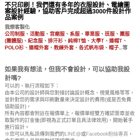
不只印刷！我們還有多年的衣服設計、電繪圖
案設計經驗，協助客戶完成超過3000件設計作
品案例
我想客製化
公司制服
、
活動服
、
宮廟服
、
系服
、
畢業服
、
班服
、
團服
(團體服)
、
紀念服
、
排汗衫
、
純棉T恤
、
大學T
、
連帽T
、
POLO衫
、
連帽外套
、
教練外套
、
各式帆布袋
、
帽子
...等
如果我有想法，但我不會設計，可以協助我設
計嗎?
可以的，執行流程如下：
由本公司的設計師與您對接討論設計概念、視覺風格等等，
並針對您的需求與印刷數量來決定設計的費用(或是否免費
協助設計)，
所有內容都會附註在報價單上，報價單經雙方確認簽章並收
取製作的訂金後(即視為正式訂單且具法律效用)，開始著手
進行設計。
※您可以先私訊傳到我們的
LINE@
或
Facebook粉絲專頁
，