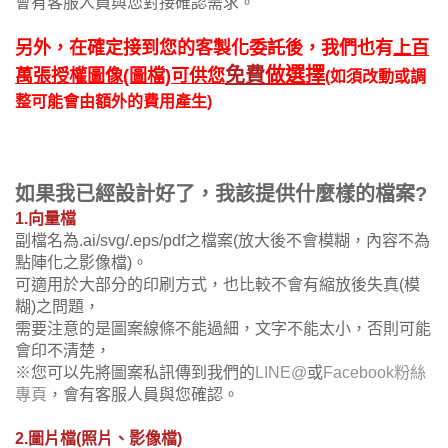
會有客服人員與您對接確認需求。
另外，在確定接到您的客製化委託後，我們也有
上百
免費
做選擇
萬張授權圖像(圖檔)可供您
(如須改動或調
整可能會由額外的費用產生)
如果我已經設計好了，我該提供什麼樣的檔案?
1.向量檔
副檔名為.ai/svg/.eps/pdf之檔案(放大後不會模糊，內容不為
點陣化之影像檔)。
可適用於大部分的印刷方式，也比較不會有縮放後失真(模
糊)之問題，
需要注意的是圖案線條不能過細，文字不能太小，否則可能
會印不清楚，
※您可以先將圖案私訊傳到我們的
LINE@
或
Facebook粉絲
專頁
，會有客服人員與您確認。
2.圖片檔(照片、影像檔)