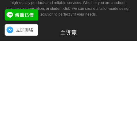
high-quality products and reliable services. Whether you are a school,
business, organization, or student club, we can create a tailor-made design
solution to perfectly fit your needs.
立即聯絡
主導覽
首頁
關於我們
設計師作品集
客製化作品集
企業文章
客戶評價
視覺設計
聯繫我們