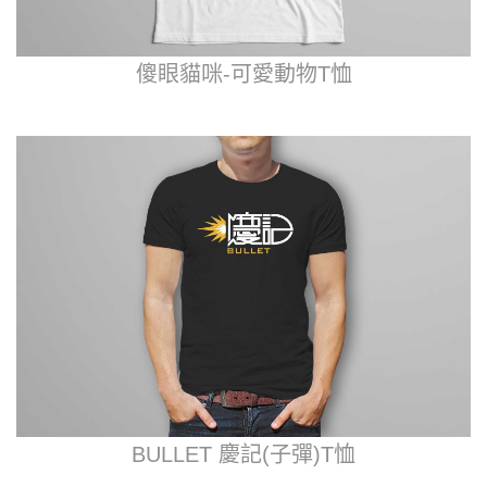
傻眼貓咪-可愛動物T恤
BULLET 慶記(子彈)T恤