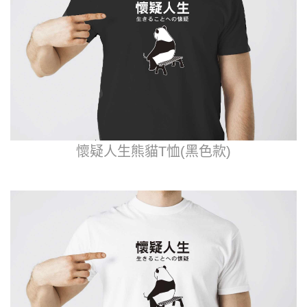
懷疑人生熊貓T恤(黑色款)