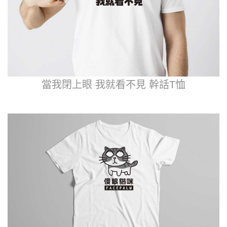
當我閉上眼 我就看不見 幹話T恤