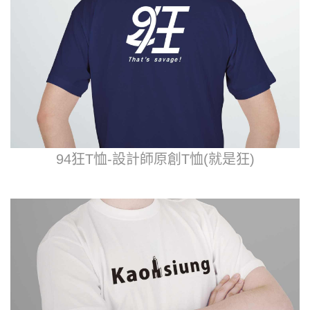
94狂T恤-設計師原創T恤(就是狂)