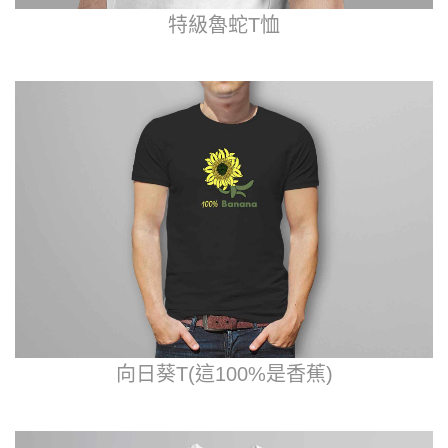
特級魯蛇T恤
向日葵T(這100%是香蕉)