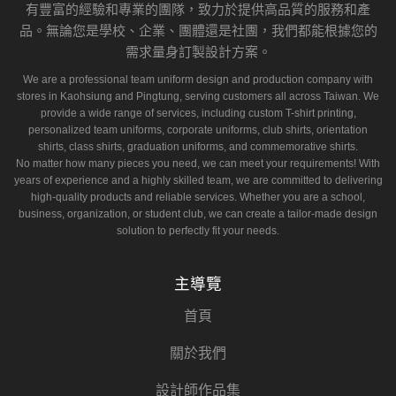
有豐富的經驗和專業的團隊，致力於提供高品質的服務和產
品。無論您是學校、企業、團體還是社團，我們都能根據您的
需求量身訂製設計方案。
We are a professional team uniform design and production company with
stores in Kaohsiung and Pingtung, serving customers all across Taiwan. We
provide a wide range of services, including custom T-shirt printing,
personalized team uniforms, corporate uniforms, club shirts, orientation
shirts, class shirts, graduation uniforms, and commemorative shirts.
No matter how many pieces you need, we can meet your requirements! With
years of experience and a highly skilled team, we are committed to delivering
high-quality products and reliable services. Whether you are a school,
business, organization, or student club, we can create a tailor-made design
solution to perfectly fit your needs.
主導覽
首頁
關於我們
設計師作品集