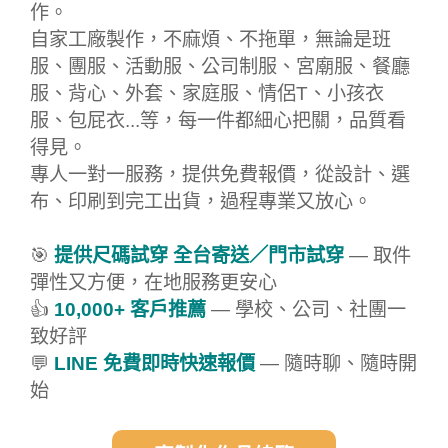
作。
自家工廠製作，不麻煩、不拖單，無論是班
服、團服、活動服、公司制服、宮廟服、餐廳
服、背心、外套、家庭服、情侶T、小孩衣
服、包屁衣...等，每一件都細心把關，品質看
得見。
專人一對一服務，提供免費報價，從設計、選
布、印刷到完工出貨，過程專業又放心。
🎯
提供尺碼試穿 全台寄送／門市試穿
— 取件
彈性又方便，在地服務更安心
👍
10,000+ 客戶推薦
— 學校、公司、社團一
致好評
💬
LINE 免費即時快速報價
— 隨時聊、隨時開
始