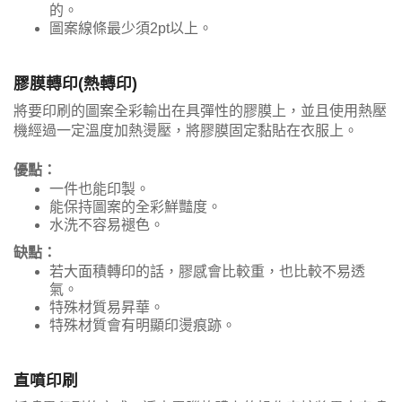
的。
圖案線條最少須2pt以上。
膠膜轉印(熱轉印)
將要印刷的圖案全彩輸出在具彈性的膠膜上，並且使用熱壓
機經過一定溫度加熱燙壓，將膠膜固定黏貼在衣服上。
優點：
一件也能印製。
能保持圖案的全彩鮮豔度。
水洗不容易褪色。
缺點：
若大面積轉印的話，膠感會比較重，也比較不易透
氣。
特殊材質易昇華。
特殊材質會有明顯印燙痕跡。
直噴印刷