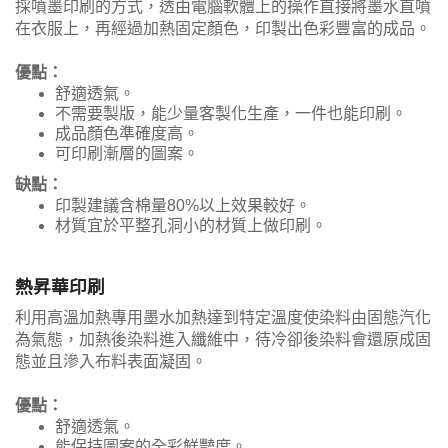
採噴墨印刷的方式，透由電腦軟體上的操作直接將墨水直噴
在衣服上，再經過加熱固定顏色，印製出色彩豐富的成品。
優點：
舒適透氣。
不需要製版，能少量客製化生產，一件也能印刷。
成品顏色準確度高。
可印刷漸層的圖案。
缺點：
印製建議含棉量80%以上效果較好。
材質宜於平整孔洞小的材質上做印刷。
熱昇華印刷
利用高溫加熱專用墨水加熱達到特定溫度使染料由固態汽化
為氣態，加熱後染料進入纖維中，待冷卻後染料會還原成固
態並且滲入布料表面凝固。
優點：
舒適透氣。
能保持圖案的全彩鮮豔度。