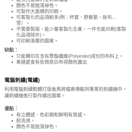
顏色不易脫落掉色。
可製作大面積的印刷。
可客製化的品項較多(例：杯套、野餐墊、掛布...
等）。
不需要製版，能少量客製化生產，一件也能印刷(客製
化品項除外)。
可印刷漸層的圖案。
缺點：
只能轉印在含有聚酯纖維(Polyester)成份的布料上。
車縫處會有些微原白布得顏色露出
電腦刺繡(電繡)
利用電腦刺繡軟體打版後再將檔案傳輸到專業的刺繡機中，
讓刺繡機進行製作繡出圖案。
優點：
有立體感、色彩飽和鮮明有質感。
耐洗滌。
顏色不易脫落掉色。