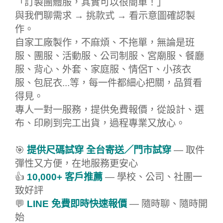
「訂製團體服，其實可以很簡單！」
與我們聊需求 → 挑款式 → 看示意圖確認製
作。
自家工廠製作，不麻煩、不拖單，無論是班
服、團服、活動服、公司制服、宮廟服、餐廳
服、背心、外套、家庭服、情侶T、小孩衣
服、包屁衣...等，每一件都細心把關，品質看
得見。
專人一對一服務，提供免費報價，從設計、選
布、印刷到完工出貨，過程專業又放心。
🎯
提供尺碼試穿 全台寄送／門市試穿
— 取件
彈性又方便，在地服務更安心
👍
10,000+ 客戶推薦
— 學校、公司、社團一
致好評
💬
LINE 免費即時快速報價
— 隨時聊、隨時開
始