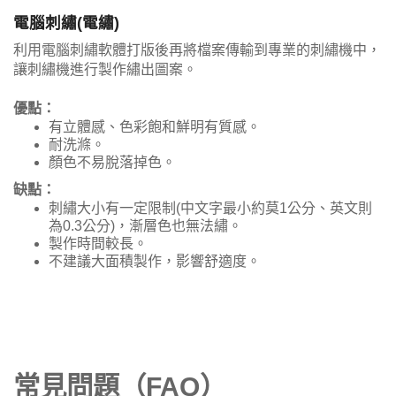
電腦刺繡(電繡)
利用電腦刺繡軟體打版後再將檔案傳輸到專業的刺繡機中，
讓刺繡機進行製作繡出圖案。
優點：
有立體感、色彩飽和鮮明有質感。
耐洗滌。
顏色不易脫落掉色。
缺點：
刺繡大小有一定限制(中文字最小約莫1公分、英文則
為0.3公分)，漸層色也無法繡。
製作時間較長。
不建議大面積製作，影響舒適度。
常見問題（FAQ）