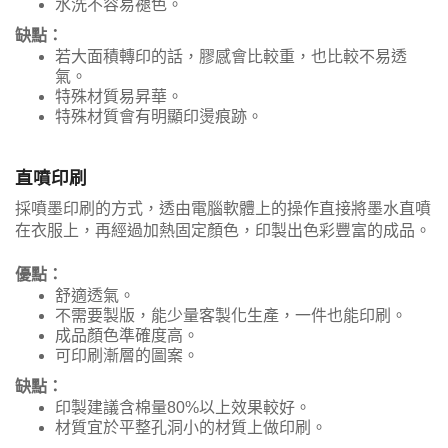
水洗不容易褪色。
缺點：
若大面積轉印的話，膠感會比較重，也比較不易透
氣。
特殊材質易昇華。
特殊材質會有明顯印燙痕跡。
直噴印刷
採噴墨印刷的方式，透由電腦軟體上的操作直接將墨水直噴
在衣服上，再經過加熱固定顏色，印製出色彩豐富的成品。
優點：
舒適透氣。
不需要製版，能少量客製化生產，一件也能印刷。
成品顏色準確度高。
可印刷漸層的圖案。
缺點：
印製建議含棉量80%以上效果較好。
材質宜於平整孔洞小的材質上做印刷。