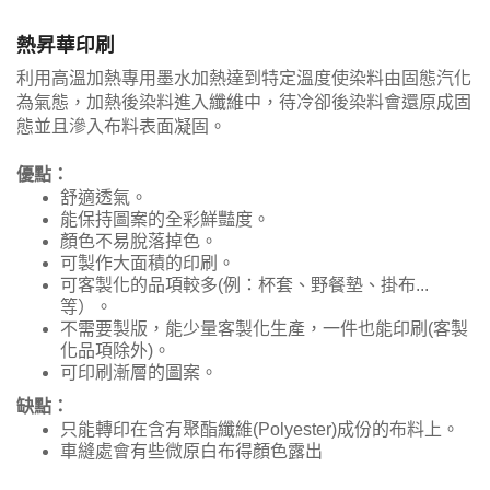
熱昇華印刷
利用高溫加熱專用墨水加熱達到特定溫度使染料由固態汽化
為氣態，加熱後染料進入纖維中，待冷卻後染料會還原成固
態並且滲入布料表面凝固。
優點：
舒適透氣。
能保持圖案的全彩鮮豔度。
顏色不易脫落掉色。
可製作大面積的印刷。
可客製化的品項較多(例：杯套、野餐墊、掛布...
等）。
不需要製版，能少量客製化生產，一件也能印刷(客製
化品項除外)。
可印刷漸層的圖案。
缺點：
只能轉印在含有聚酯纖維(Polyester)成份的布料上。
車縫處會有些微原白布得顏色露出