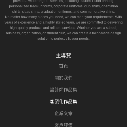
provide a wide range of services, including custom T-shirt printing,
personalized team uniforms, corporate uniforms, club shirts, orientation
shirts, class shirts, graduation uniforms, and commemorative shirts.
No matter how many pieces you need, we can meet your requirements! With
years of experience and a highly skilled team, we are committed to delivering
high-quality products and reliable services. Whether you are a school,
business, organization, or student club, we can create a tailor-made design
solution to perfectly fit your needs.
主導覽
首頁
關於我們
設計師作品集
客製化作品集
企業文章
客戶評價