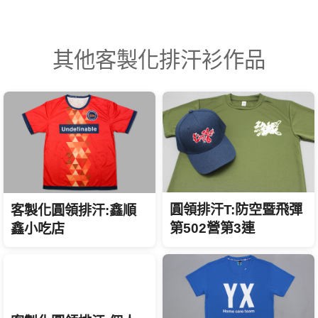
其他客製化排汗衫作品
圓領排汗T:防空暨飛彈
客製化圓領排汗:鑫順
第502營第3連
鑫小吃店