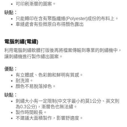
可印刷漸層的圖案。
缺點：
只能轉印在含有聚酯纖維(Polyester)成份的布料上。
車縫處會有些微原白布得顏色露出
電腦刺繡(電繡)
利用電腦刺繡軟體打版後再將檔案傳輸到專業的刺繡機中，
讓刺繡機進行製作繡出圖案。
優點：
有立體感、色彩飽和鮮明有質感。
耐洗滌。
顏色不易脫落掉色。
缺點：
刺繡大小有一定限制(中文字最小約莫1公分、英文則
為0.3公分)，漸層色也無法繡。
製作時間較長。
不建議大面積製作，影響舒適度。