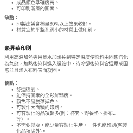
成品顏色準確度高。
可印刷漸層的圖案。
缺點：
印製建議含棉量80%以上效果較好。
材質宜於平整孔洞小的材質上做印刷。
熱昇華印刷
利用高溫加熱專用墨水加熱達到特定溫度使染料由固態汽化
為氣態，加熱後染料進入纖維中，待冷卻後染料會還原成固
態並且滲入布料表面凝固。
優點：
舒適透氣。
能保持圖案的全彩鮮豔度。
顏色不易脫落掉色。
可製作大面積的印刷。
可客製化的品項較多(例：杯套、野餐墊、掛布...
等）。
不需要製版，能少量客製化生產，一件也能印刷(客製
化品項除外)。