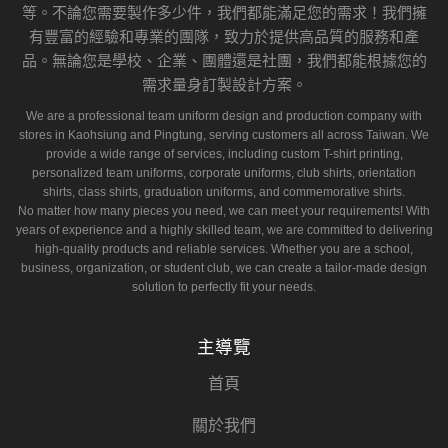
等。不論您需要製作多少件，我們都能滿足您的需求！我們擁
有豐富的經驗和專業的團隊，致力於提供高品質的服務和產
品。無論您是學校、企業、團體還是社團，我們都能根據您的
需求量身訂製設計方案。
We are a professional team uniform design and production company with
stores in Kaohsiung and Pingtung, serving customers all across Taiwan. We
provide a wide range of services, including custom T-shirt printing,
personalized team uniforms, corporate uniforms, club shirts, orientation
shirts, class shirts, graduation uniforms, and commemorative shirts.
No matter how many pieces you need, we can meet your requirements! With
years of experience and a highly skilled team, we are committed to delivering
high-quality products and reliable services. Whether you are a school,
business, organization, or student club, we can create a tailor-made design
solution to perfectly fit your needs.
主導覽
首頁
關於我們