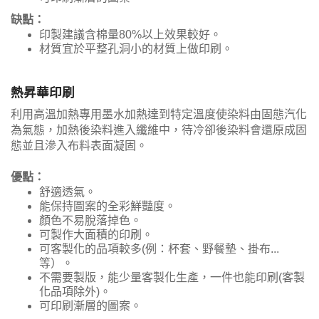
缺點：
印製建議含棉量80%以上效果較好。
材質宜於平整孔洞小的材質上做印刷。
熱昇華印刷
利用高溫加熱專用墨水加熱達到特定溫度使染料由固態汽化
為氣態，加熱後染料進入纖維中，待冷卻後染料會還原成固
態並且滲入布料表面凝固。
優點：
舒適透氣。
能保持圖案的全彩鮮豔度。
顏色不易脫落掉色。
可製作大面積的印刷。
可客製化的品項較多(例：杯套、野餐墊、掛布...
等）。
不需要製版，能少量客製化生產，一件也能印刷(客製
化品項除外)。
可印刷漸層的圖案。