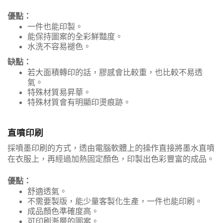
優點：
一件也能印製。
能保持圖案的全彩鮮豔度。
水洗不容易褪色。
缺點：
若大面積轉印的話，膠感會比較重，也比較不易透
氣。
特殊材質易昇華。
特殊材質會有明顯印燙痕跡。
直噴印刷
採噴墨印刷的方式，透由電腦軟體上的操作直接將墨水直噴
在衣服上，再經過加熱固定顏色，印製出色彩豐富的成品。
優點：
舒適透氣。
不需要製版，能少量客製化生產，一件也能印刷。
成品顏色準確度高。
可印刷漸層的圖案。