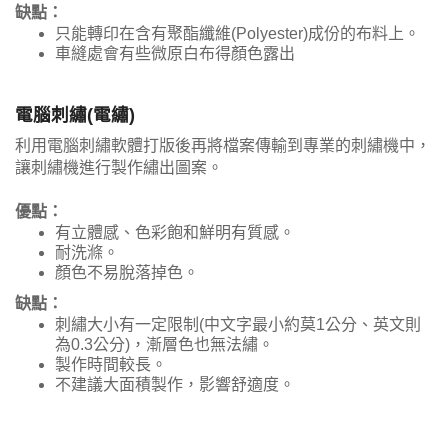
缺點：
只能轉印在含有聚酯纖維(Polyester)成份的布料上。
車縫處會有些微原白布得顏色露出
電腦刺繡(電繡)
利用電腦刺繡軟體打版後再將檔案傳輸到專業的刺繡機中，
讓刺繡機進行製作繡出圖案。
優點：
有立體感、色彩飽和鮮明有質感。
耐洗滌。
顏色不易脫落掉色。
缺點：
刺繡大小有一定限制(中文字最小約莫1公分、英文則
為0.3公分)，漸層色也無法繡。
製作時間較長。
不建議大面積製作，影響舒適度。