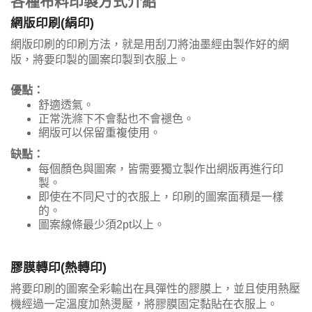
各種布料印製方式介紹
網版印刷(絹印)
網版印刷的印刷方法，就是用刮刀將油墨經由製作好的網
版，將要印製的圖案印製到衣服上。
優點：
舒適透氣。
正常洗滌下不會黏也不會褪色。
網版可以保留重複使用。
缺點：
每個顏色與圖案，皆需要獨立製作出網版再進行印
製。
即使在不同尺寸的衣服上，印刷的圖案面積是一樣
的。
圖案線條最少須2pt以上。
膠膜轉印(熱轉印)
將要印刷的圖案全彩輸出在具彈性的膠膜上，並且使用熱壓
機經過一定溫度加熱燙壓，將膠膜固定黏貼在衣服上。