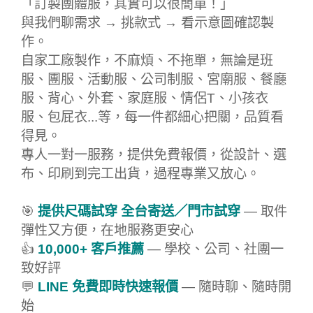
「訂製團體服，其實可以很簡單！」
與我們聊需求 → 挑款式 → 看示意圖確認製
作。
自家工廠製作，不麻煩、不拖單，無論是班
服、團服、活動服、公司制服、宮廟服、餐廳
服、背心、外套、家庭服、情侶T、小孩衣
服、包屁衣...等，每一件都細心把關，品質看
得見。
專人一對一服務，提供免費報價，從設計、選
布、印刷到完工出貨，過程專業又放心。
🎯
提供尺碼試穿 全台寄送／門市試穿
— 取件
彈性又方便，在地服務更安心
👍
10,000+ 客戶推薦
— 學校、公司、社團一
致好評
💬
LINE 免費即時快速報價
— 隨時聊、隨時開
始