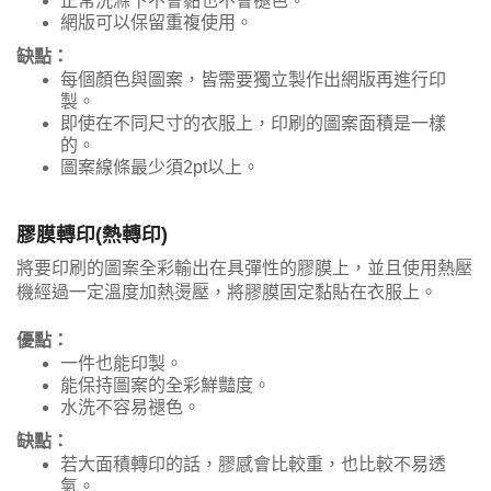
正常洗滌下不會黏也不會褪色。
網版可以保留重複使用。
缺點：
每個顏色與圖案，皆需要獨立製作出網版再進行印
製。
即使在不同尺寸的衣服上，印刷的圖案面積是一樣
的。
圖案線條最少須2pt以上。
膠膜轉印(熱轉印)
將要印刷的圖案全彩輸出在具彈性的膠膜上，並且使用熱壓
機經過一定溫度加熱燙壓，將膠膜固定黏貼在衣服上。
優點：
一件也能印製。
能保持圖案的全彩鮮豔度。
水洗不容易褪色。
缺點：
若大面積轉印的話，膠感會比較重，也比較不易透
氣。