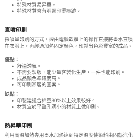
特殊材質易昇華。
特殊材質會有明顯印燙痕跡。
直噴印刷
採噴墨印刷的方式，透由電腦軟體上的操作直接將墨水直噴
在衣服上，再經過加熱固定顏色，印製出色彩豐富的成品。
優點：
舒適透氣。
不需要製版，能少量客製化生產，一件也能印刷。
成品顏色準確度高。
可印刷漸層的圖案。
缺點：
印製建議含棉量80%以上效果較好。
材質宜於平整孔洞小的材質上做印刷。
熱昇華印刷
利用高溫加熱專用墨水加熱達到特定溫度使染料由固態汽化