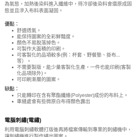
為氣態，加熱後染料進入纖維中，待冷卻後染料會還原成固
態並且滲入布料表面凝固。
優點：
舒適透氣。
能保持圖案的全彩鮮豔度。
顏色不易脫落掉色。
可製作大面積的印刷。
可客製化的品項較多(例：杯套、野餐墊、掛布...
等）。
不需要製版，能少量客製化生產，一件也能印刷(客製
化品項除外)。
可印刷漸層的圖案。
缺點：
只能轉印在含有聚酯纖維(Polyester)成份的布料上。
車縫處會有些微原白布得顏色露出
電腦刺繡(電繡)
利用電腦刺繡軟體打版後再將檔案傳輸到專業的刺繡機中，
讓刺繡機進行製作繡出圖案。