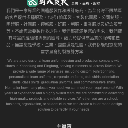
我們是一家專業的團體服製作和設計廠商，為全台灣不限地區
的客戶提供多種服務，包括T恤印製、客製化團服、公司制服、
團體服、社團服、迎新服、班服、制服、畢業服以及紀念服等
等。不論您需要製作多少件，我們都能滿足您的需求！我們擁
有豐富的經驗和專業的團隊，致力於提供高品質的服務和產
品。無論您是學校、企業、團體還是社團，我們都能根據您的
需求量身訂製設計方案。
We are a professional team uniform design and production company with
stores in Kaohsiung and Pingtung, serving customers all across Taiwan. We
provide a wide range of services, including custom T-shirt printing,
personalized team uniforms, corporate uniforms, club shirts, orientation
shirts, class shirts, graduation uniforms, and commemorative shirts.
No matter how many pieces you need, we can meet your requirements! With
years of experience and a highly skilled team, we are committed to delivering
high-quality products and reliable services. Whether you are a school,
business, organization, or student club, we can create a tailor-made design
solution to perfectly fit your needs.
主導覽