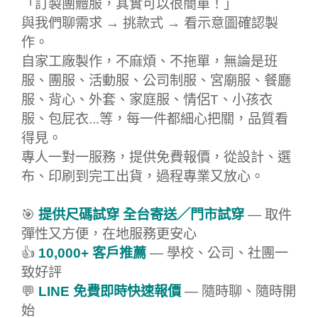
「訂製團體服，其實可以很簡單！」
與我們聊需求 → 挑款式 → 看示意圖確認製
作。
自家工廠製作，不麻煩、不拖單，無論是班
服、團服、活動服、公司制服、宮廟服、餐廳
服、背心、外套、家庭服、情侶T、小孩衣
服、包屁衣...等，每一件都細心把關，品質看
得見。
專人一對一服務，提供免費報價，從設計、選
布、印刷到完工出貨，過程專業又放心。
🎯
提供尺碼試穿 全台寄送／門市試穿
— 取件
彈性又方便，在地服務更安心
👍
10,000+ 客戶推薦
— 學校、公司、社團一
致好評
💬
LINE 免費即時快速報價
— 隨時聊、隨時開
始