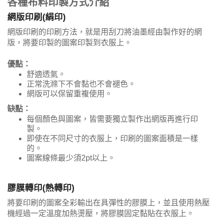
各種布料印製方式介紹
網版印刷(絹印)
網版印刷的印刷方法，就是用刮刀將油墨經由製作好的網
版，將要印製的圖案印製到衣服上。
優點：
舒適透氣。
正常洗滌下不會黏也不會褪色。
網版可以保留重複使用。
缺點：
每個顏色與圖案，皆需要獨立製作出網版再進行印
製。
即使在不同尺寸的衣服上，印刷的圖案面積是一樣
的。
圖案線條最少須2pt以上。
膠膜轉印(熱轉印)
將要印刷的圖案全彩輸出在具彈性的膠膜上，並且使用熱壓
機經過一定溫度加熱燙壓，將膠膜固定黏貼在衣服上。