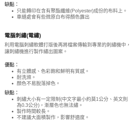
缺點：
只能轉印在含有聚酯纖維(Polyester)成份的布料上。
車縫處會有些微原白布得顏色露出
電腦刺繡(電繡)
利用電腦刺繡軟體打版後再將檔案傳輸到專業的刺繡機中，
讓刺繡機進行製作繡出圖案。
優點：
有立體感、色彩飽和鮮明有質感。
耐洗滌。
顏色不易脫落掉色。
缺點：
刺繡大小有一定限制(中文字最小約莫1公分、英文則
為0.3公分)，漸層色也無法繡。
製作時間較長。
不建議大面積製作，影響舒適度。