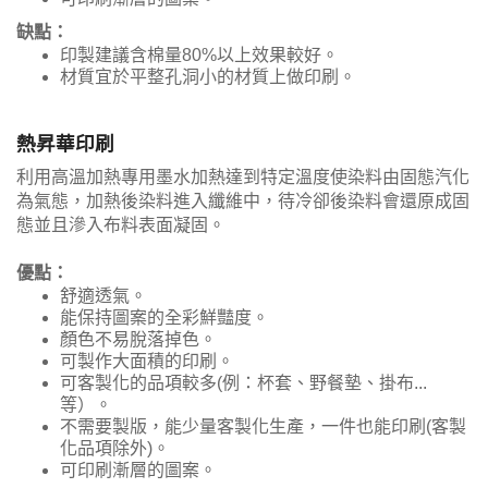
缺點：
印製建議含棉量80%以上效果較好。
材質宜於平整孔洞小的材質上做印刷。
熱昇華印刷
利用高溫加熱專用墨水加熱達到特定溫度使染料由固態汽化
為氣態，加熱後染料進入纖維中，待冷卻後染料會還原成固
態並且滲入布料表面凝固。
優點：
舒適透氣。
能保持圖案的全彩鮮豔度。
顏色不易脫落掉色。
可製作大面積的印刷。
可客製化的品項較多(例：杯套、野餐墊、掛布...
等）。
不需要製版，能少量客製化生產，一件也能印刷(客製
化品項除外)。
可印刷漸層的圖案。