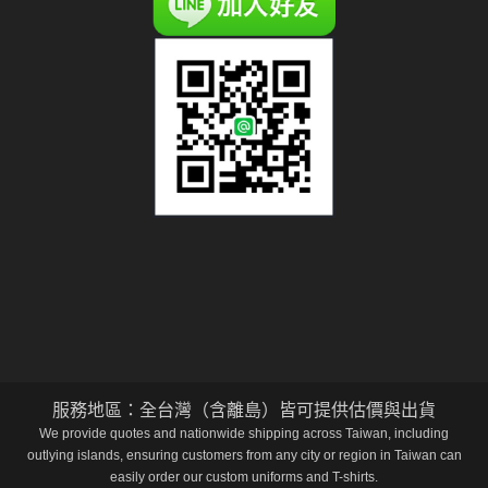
服務地區：全台灣（含離島）皆可提供估價與出貨
We provide quotes and nationwide shipping across Taiwan, including
outlying islands, ensuring customers from any city or region in Taiwan can
easily order our custom uniforms and T-shirts.