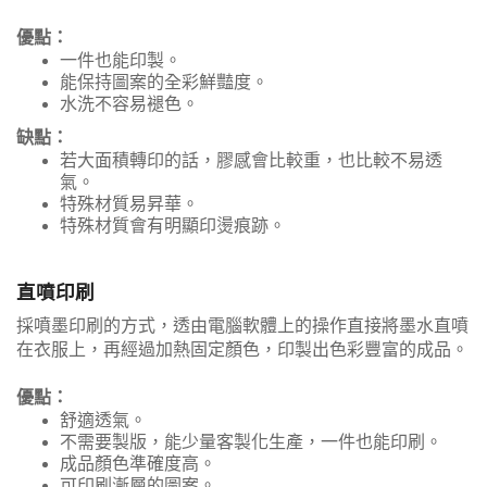
優點：
一件也能印製。
能保持圖案的全彩鮮豔度。
水洗不容易褪色。
缺點：
若大面積轉印的話，膠感會比較重，也比較不易透
氣。
特殊材質易昇華。
特殊材質會有明顯印燙痕跡。
直噴印刷
採噴墨印刷的方式，透由電腦軟體上的操作直接將墨水直噴
在衣服上，再經過加熱固定顏色，印製出色彩豐富的成品。
優點：
舒適透氣。
不需要製版，能少量客製化生產，一件也能印刷。
成品顏色準確度高。
可印刷漸層的圖案。