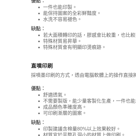
優點：
一件也能印製。
能保持圖案的全彩鮮豔度。
水洗不容易褪色。
缺點：
若大面積轉印的話，膠感會比較重，也比較
特殊材質易昇華。
特殊材質會有明顯印燙痕跡。
直噴印刷
採噴墨印刷的方式，透由電腦軟體上的操作直接
優點：
舒適透氣。
不需要製版，能少量客製化生產，一件也能
成品顏色準確度高。
可印刷漸層的圖案。
缺點：
印製建議含棉量80%以上效果較好。
材質宜於平整孔洞小的材質上做印刷。