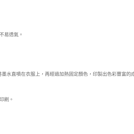
不易透氣。
將墨水直噴在衣服上，再經過加熱固定顏色，印製出色彩豐富的
印刷。