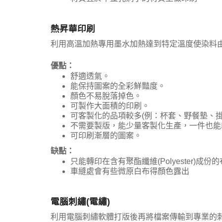
熱昇華印刷
利用高溫加熱專用墨水加熱達到特定溫度使染料
優點：
舒適透氣。
能保持圖案的全彩鮮豔度。
顏色不易脫落掉色。
可製作大面積的印刷。
可客製化的品項較多(例：杯套、野餐墊、掛布
不需要製版，能少量客製化生產，一件也能印
可印刷漸層的圖案。
缺點：
只能轉印在含有聚酯纖維(Polyester)成份
車縫處會有些微原白布得顏色露出
電腦刺繡(電繡)
利用電腦刺繡軟體打版後再將檔案傳輸到專業的