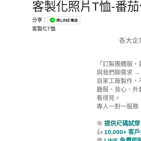
客製化照片T恤-番
分享：
客製化T恤
各大企
「訂製團體服，
與我們聊需求 →
自家工廠製作，
廳服、背心、外
看得見。
專人一對一服務
🎯
提供尺碼試穿
👍
10,000+ 客
💬
LINE 免費