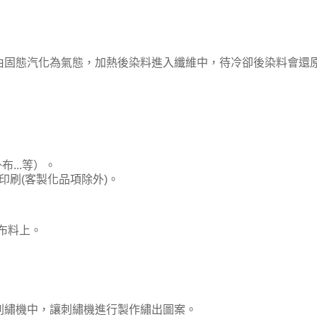
由固態汽化為氣態，加熱後染料進入纖維中，待冷卻後染料會還
...等）。
刷(客製化品項除外)。
的布料上。
刺繡機中，讓刺繡機進行製作繡出圖案。