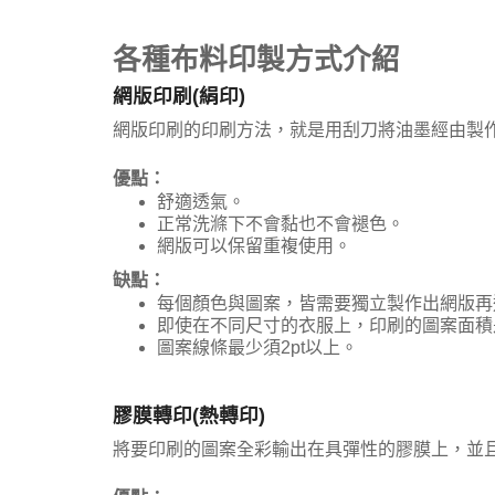
各種布料印製方式介紹
網版印刷(絹印)
網版印刷的印刷方法，就是用刮刀將油墨經由製
優點：
舒適透氣。
正常洗滌下不會黏也不會褪色。
網版可以保留重複使用。
缺點：
每個顏色與圖案，皆需要獨立製作出網版再
即使在不同尺寸的衣服上，印刷的圖案面積
圖案線條最少須2pt以上。
膠膜轉印(熱轉印)
將要印刷的圖案全彩輸出在具彈性的膠膜上，並