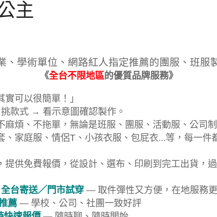
茄公主
業、學術單位、網路紅人指定推薦的團服、班服
《
全台不限地區
的優質品牌服務》
其實可以很簡單！」
 挑款式 → 看示意圖確認製作。
不麻煩、不拖單，無論是班服、團服、活動服、公司制
套、家庭服、情侶T、小孩衣服、包屁衣...等，每一件
，提供免費報價，從設計、選布、印刷到完工出貨，過
 全台寄送／門市試穿
— 取件彈性又方便，在地服務
戶推薦
— 學校、公司、社團一致好評
即時快速報價
— 隨時聊、隨時開始