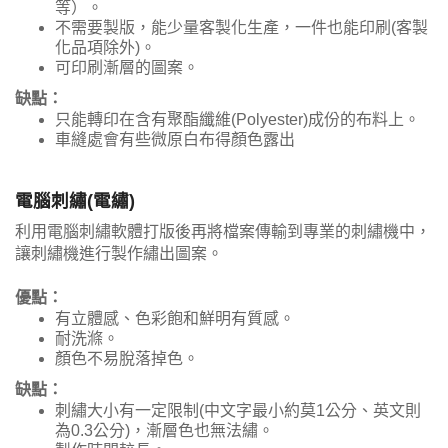
等）。
不需要製版，能少量客製化生產，一件也能印刷(客製
化品項除外)。
可印刷漸層的圖案。
缺點：
只能轉印在含有聚酯纖維(Polyester)成份的布料上。
車縫處會有些微原白布得顏色露出
電腦刺繡(電繡)
利用電腦刺繡軟體打版後再將檔案傳輸到專業的刺繡機中，
讓刺繡機進行製作繡出圖案。
優點：
有立體感、色彩飽和鮮明有質感。
耐洗滌。
顏色不易脫落掉色。
缺點：
刺繡大小有一定限制(中文字最小約莫1公分、英文則
為0.3公分)，漸層色也無法繡。