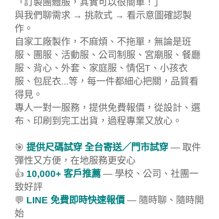
「訂製團體服，其實可以很簡單！」
與我們聊需求 → 挑款式 → 看示意圖確認製
作。
自家工廠製作，不麻煩、不拖單，無論是班
服、團服、活動服、公司制服、宮廟服、餐廳
服、背心、外套、家庭服、情侶T、小孩衣
服、包屁衣...等，每一件都細心把關，品質看
得見。
專人一對一服務，提供免費報價，從設計、選
布、印刷到完工出貨，過程專業又放心。
🎯
提供尺碼試穿 全台寄送／門市試穿
— 取件
彈性又方便，在地服務更安心
👍
10,000+ 客戶推薦
— 學校、公司、社團一
致好評
💬
LINE 免費即時快速報價
— 隨時聊、隨時開
始