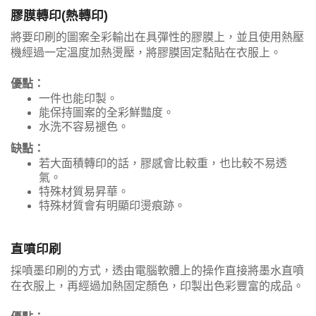
膠膜轉印(熱轉印)
將要印刷的圖案全彩輸出在具彈性的膠膜上，並且使用熱壓
機經過一定溫度加熱燙壓，將膠膜固定黏貼在衣服上。
優點：
一件也能印製。
能保持圖案的全彩鮮豔度。
水洗不容易褪色。
缺點：
若大面積轉印的話，膠感會比較重，也比較不易透
氣。
特殊材質易昇華。
特殊材質會有明顯印燙痕跡。
直噴印刷
採噴墨印刷的方式，透由電腦軟體上的操作直接將墨水直噴
在衣服上，再經過加熱固定顏色，印製出色彩豐富的成品。