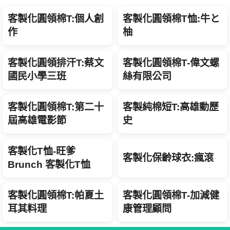
客製化圓領棉T:個人創
客製化圓領棉T恤:牛と
作
柚
客製化圓領排汗T:蔡文
客製化圓領棉T-偉文螺
國民小學三班
絲有限公司
客製化圓領棉T:第二十
客製純棉短T:高雄動歷
屆高雄電影節
史
客製化T恤-旺爹
客製化保齡球衣:瘋滾
Brunch 客製化T恤
客製化圓領棉T:帕夏土
客製化圓領棉T-加減健
耳其料理
康管理顧問