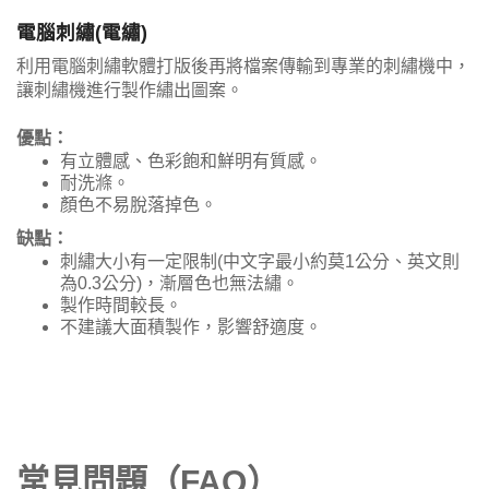
電腦刺繡(電繡)
利用電腦刺繡軟體打版後再將檔案傳輸到專業的刺繡機中，
讓刺繡機進行製作繡出圖案。
優點：
有立體感、色彩飽和鮮明有質感。
耐洗滌。
顏色不易脫落掉色。
缺點：
刺繡大小有一定限制(中文字最小約莫1公分、英文則
為0.3公分)，漸層色也無法繡。
製作時間較長。
不建議大面積製作，影響舒適度。
常見問題（FAQ）