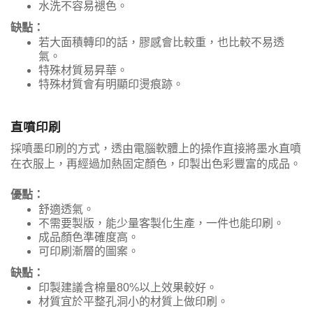
水洗不容易褪色。
缺點：
若大面積轉印的話，膠感會比較重，也比較不易透
氣。
特殊材質易昇華。
特殊材質會有明顯印燙痕跡。
直噴印刷
採噴墨印刷的方式，透由電腦軟體上的操作直接將墨水直噴
在衣服上，再經過加熱固定顏色，印製出色彩豐富的成品。
優點：
舒適透氣。
不需要製版，能少量客製化生產，一件也能印刷。
成品顏色準確度高。
可印刷漸層的圖案。
缺點：
印製建議含棉量80%以上效果較好。
材質宜於平整孔洞小的材質上做印刷。