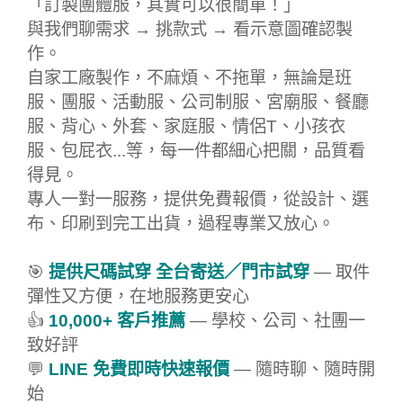
「訂製團體服，其實可以很簡單！」
與我們聊需求 → 挑款式 → 看示意圖確認製
作。
自家工廠製作，不麻煩、不拖單，無論是班
服、團服、活動服、公司制服、宮廟服、餐廳
服、背心、外套、家庭服、情侶T、小孩衣
服、包屁衣...等，每一件都細心把關，品質看
得見。
專人一對一服務，提供免費報價，從設計、選
布、印刷到完工出貨，過程專業又放心。
🎯
提供尺碼試穿 全台寄送／門市試穿
— 取件
彈性又方便，在地服務更安心
👍
10,000+ 客戶推薦
— 學校、公司、社團一
致好評
💬
LINE 免費即時快速報價
— 隨時聊、隨時開
始