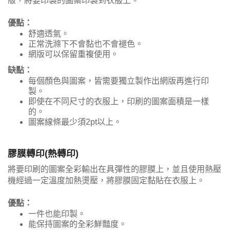
版，將要印製的圖案印製到衣服上。
優點：
舒適透氣。
正常洗滌下不會黏也不會褪色。
網版可以保留重複使用。
缺點：
每個顏色與圖案，皆需要獨立製作出網版再進行印
製。
即使在不同尺寸的衣服上，印刷的圖案面積是一樣
的。
圖案線條最少須2pt以上。
膠膜轉印(熱轉印)
將要印刷的圖案全彩輸出在具彈性的膠膜上，並且使用熱壓
機經過一定溫度加熱燙壓，將膠膜固定黏貼在衣服上。
優點：
一件也能印製。
能保持圖案的全彩鮮豔度。