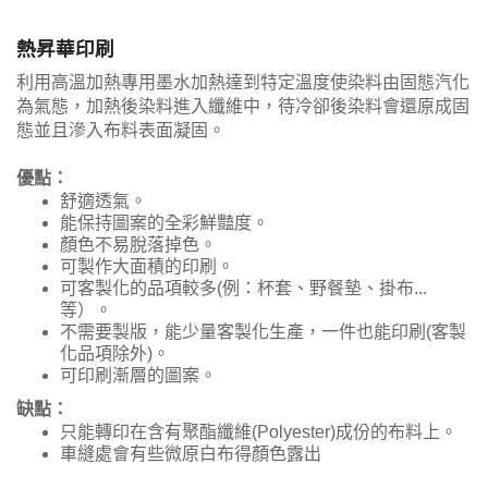
熱昇華印刷
利用高溫加熱專用墨水加熱達到特定溫度使染料由固態汽化
為氣態，加熱後染料進入纖維中，待冷卻後染料會還原成固
態並且滲入布料表面凝固。
優點：
舒適透氣。
能保持圖案的全彩鮮豔度。
顏色不易脫落掉色。
可製作大面積的印刷。
可客製化的品項較多(例：杯套、野餐墊、掛布...
等）。
不需要製版，能少量客製化生產，一件也能印刷(客製
化品項除外)。
可印刷漸層的圖案。
缺點：
只能轉印在含有聚酯纖維(Polyester)成份的布料上。
車縫處會有些微原白布得顏色露出