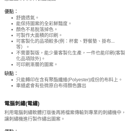
優點：
舒適透氣。
能保持圖案的全彩鮮豔度。
顏色不易脫落掉色。
可製作大面積的印刷。
可客製化的品項較多(例：杯套、野餐墊、掛布...
等）。
不需要製版，能少量客製化生產，一件也能印刷(客製
化品項除外)。
可印刷漸層的圖案。
缺點：
只能轉印在含有聚酯纖維(Polyester)成份的布料上。
車縫處會有些微原白布得顏色露出
電腦刺繡(電繡)
利用電腦刺繡軟體打版後再將檔案傳輸到專業的刺繡機中，
讓刺繡機進行製作繡出圖案。