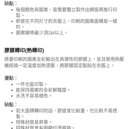
缺點：
每個顏色與圖案，皆需要獨立製作出網版再進行印
製。
即使在不同尺寸的衣服上，印刷的圖案面積是一樣
的。
圖案線條最少須2pt以上。
膠膜轉印(熱轉印)
將要印刷的圖案全彩輸出在具彈性的膠膜上，並且使用熱壓
機經過一定溫度加熱燙壓，將膠膜固定黏貼在衣服上。
優點：
一件也能印製。
能保持圖案的全彩鮮豔度。
水洗不容易褪色。
缺點：
若大面積轉印的話，膠感會比較重，也比較不易透
氣。
特殊材質易昇華。
特殊材質會有明顯印燙痕跡。