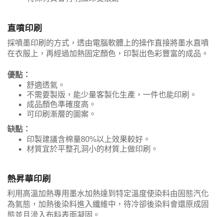
直噴印刷
採噴墨印刷的方式，透由電腦軟體上的操作直接將墨水直噴
在衣服上，再經過加熱固定顏色，印製出色彩豐富的成品。
優點：
舒適透氣。
不需要製版，能少量客製化生產，一件也能印刷。
成品顏色準確度高。
可印刷漸層的圖案。
缺點：
印製建議含棉量80%以上效果較好。
材質宜於平整孔洞小的材質上做印刷。
熱昇華印刷
利用高溫加熱專用墨水加熱達到特定溫度使染料由固態汽化
為氣態，加熱後染料進入纖維中，待冷卻後染料會還原成固
態並且滲入布料表面凝固。