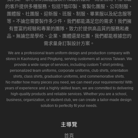
的客戶提供多種服務，包括T恤印製、客製化團服、公司制服、
團體服、社團服、迎新服、班服、制服、畢業服以及紀念服等
等。不論您需要製作多少件，我們都能滿足您的需求！我們擁
有豐富的經驗和專業的團隊，致力於提供高品質的服務和產
品。無論您是學校、企業、團體還是社團，我們都能根據您的
需求量身訂製設計方案。
We are a professional team uniform design and production company with
stores in Kaohsiung and Pingtung, serving customers all across Taiwan. We
provide a wide range of services, including custom T-shirt printing,
personalized team uniforms, corporate uniforms, club shirts, orientation
shirts, class shirts, graduation uniforms, and commemorative shirts.
No matter how many pieces you need, we can meet your requirements! With
years of experience and a highly skilled team, we are committed to delivering
high-quality products and reliable services. Whether you are a school,
business, organization, or student club, we can create a tailor-made design
solution to perfectly fit your needs.
主導覽
首頁