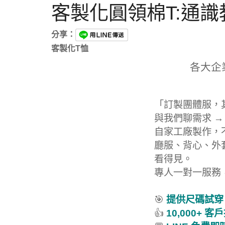
客製化圓領棉T:通
分享：
客製化T恤
各大企
「訂製團體服，
與我們聊需求 →
自家工廠製作，
廳服、背心、外
看得見。
專人一對一服務
🎯
提供尺碼試穿
👍
10,000+ 客