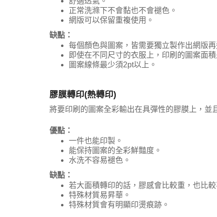
舒適透氣。
正常洗滌下不會黏也不會褪色。
網版可以保留重複使用。
缺點：
每個顏色與圖案，皆需要獨立製作出網版再
即使在不同尺寸的衣服上，印刷的圖案面積
圖案線條最少須2pt以上。
膠膜轉印(熱轉印)
將要印刷的圖案全彩輸出在具彈性的膠膜上，並
優點：
一件也能印製。
能保持圖案的全彩鮮豔度。
水洗不容易褪色。
缺點：
若大面積轉印的話，膠感會比較重，也比較
特殊材質易昇華。
特殊材質會有明顯印燙痕跡。