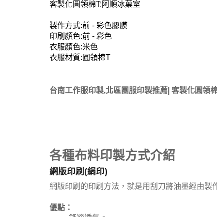
客製化圓領棉T:阿順冰菓室
製作方式:前 - 彩色膠膜
印刷顏色:前 - 彩色
衣服顏色:米色
衣服材質:圓領棉T
台南工作服印製,北區團服印製推薦| 客製化圓領棉
各種布料印製方式介紹
網版印刷(絹印)
網版印刷的印刷方法，就是用刮刀將油墨經由製
優點：