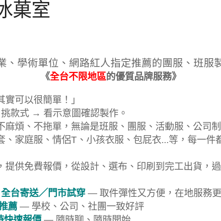
冰菓室
業、學術單位、網路紅人指定推薦的團服、班服
《
全台不限地區
的優質品牌服務》
其實可以很簡單！」
 挑款式 → 看示意圖確認製作。
不麻煩、不拖單，無論是班服、團服、活動服、公司制
套、家庭服、情侶T、小孩衣服、包屁衣...等，每一件
，提供免費報價，從設計、選布、印刷到完工出貨，過
 全台寄送／門市試穿
— 取件彈性又方便，在地服務
戶推薦
— 學校、公司、社團一致好評
即時快速報價
— 隨時聊、隨時開始