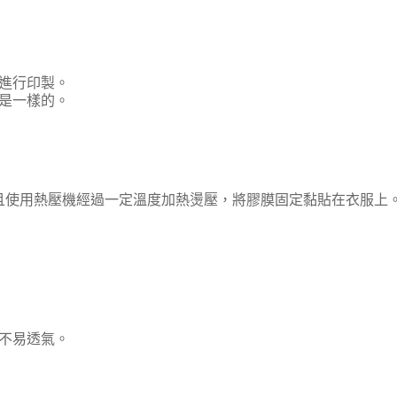
進行印製。
是一樣的。
且使用熱壓機經過一定溫度加熱燙壓，將膠膜固定黏貼在衣服上
不易透氣。