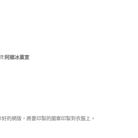
T:阿順冰菓室
作好的網版，將要印製的圖案印製到衣服上。