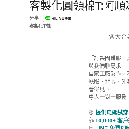
客製化圓領棉T:阿順
分享：
客製化T恤
各大企
「訂製團體服，
與我們聊需求 →
自家工廠製作，
廳服、背心、外
看得見。
專人一對一服務
🎯
提供尺碼試穿
👍
10,000+ 客
💬
LINE 免費