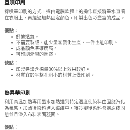
直噴印刷
採噴墨印刷的方式，透由電腦軟體上的操作直接將墨水直噴
在衣服上，再經過加熱固定顏色，印製出色彩豐富的成品。
優點：
舒適透氣。
不需要製版，能少量客製化生產，一件也能印刷。
成品顏色準確度高。
可印刷漸層的圖案。
缺點：
印製建議含棉量80%以上效果較好。
材質宜於平整孔洞小的材質上做印刷。
熱昇華印刷
利用高溫加熱專用墨水加熱達到特定溫度使染料由固態汽化
為氣態，加熱後染料進入纖維中，待冷卻後染料會還原成固
態並且滲入布料表面凝固。
優點：