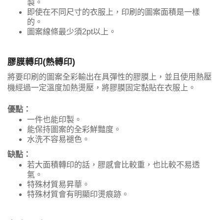
製。
即使在不同尺寸的衣服上，印刷的圖案面積是一樣
的。
圖案線條最少須2pt以上。
膠膜轉印(熱轉印)
將要印刷的圖案全彩輸出在具彈性的膠膜上，並且使用熱壓
機經過一定溫度加熱燙壓，將膠膜固定黏貼在衣服上。
優點：
一件也能印製。
能保持圖案的全彩鮮豔度。
水洗不容易褪色。
缺點：
若大面積轉印的話，膠感會比較重，也比較不易透
氣。
特殊材質易昇華。
特殊材質會有明顯印燙痕跡。