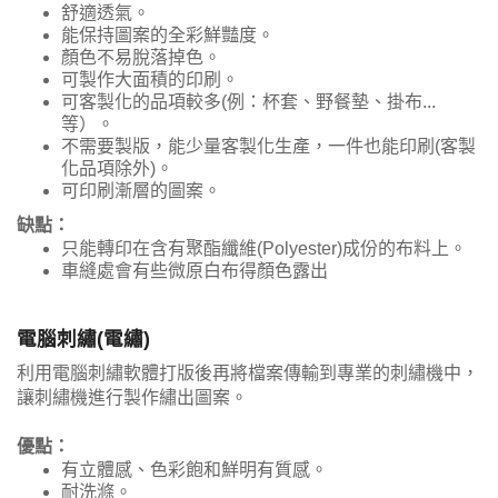
舒適透氣。
能保持圖案的全彩鮮豔度。
顏色不易脫落掉色。
可製作大面積的印刷。
可客製化的品項較多(例：杯套、野餐墊、掛布...
等）。
不需要製版，能少量客製化生產，一件也能印刷(客製
化品項除外)。
可印刷漸層的圖案。
缺點：
只能轉印在含有聚酯纖維(Polyester)成份的布料上。
車縫處會有些微原白布得顏色露出
電腦刺繡(電繡)
利用電腦刺繡軟體打版後再將檔案傳輸到專業的刺繡機中，
讓刺繡機進行製作繡出圖案。
優點：
有立體感、色彩飽和鮮明有質感。
耐洗滌。