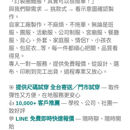
「訂製團體服，其實可以很簡單！」
與我們聊需求 → 挑款式 → 看示意圖確認製
作。
自家工廠製作，不麻煩、不拖單，無論是班
服、團服、活動服、公司制服、宮廟服、餐廳
服、背心、外套、家庭服、情侶T、小孩衣
服、包屁衣...等，每一件都細心把關，品質看
得見。
專人一對一服務，提供免費報價，從設計、選
布、印刷到完工出貨，過程專業又放心。
🎯
提供尺碼試穿 全台寄送／門市試穿
— 取件
彈性又方便，在地服務更安心
👍
10,000+ 客戶推薦
— 學校、公司、社團一
致好評
💬
LINE 免費即時快速報價
— 隨時聊、隨時開
始