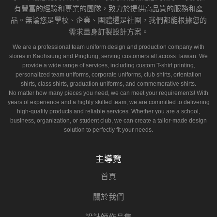
有豐富的經驗和專業的團隊，致力於提供高品質的服務和產
品。無論您是學校、企業、團體還是社團，我們都能根據您的
需求量身訂製設計方案。
We are a professional team uniform design and production company with
stores in Kaohsiung and Pingtung, serving customers all across Taiwan. We
provide a wide range of services, including custom T-shirt printing,
personalized team uniforms, corporate uniforms, club shirts, orientation
shirts, class shirts, graduation uniforms, and commemorative shirts.
No matter how many pieces you need, we can meet your requirements! With
years of experience and a highly skilled team, we are committed to delivering
high-quality products and reliable services. Whether you are a school,
business, organization, or student club, we can create a tailor-made design
solution to perfectly fit your needs.
主導覽
首頁
關於我們