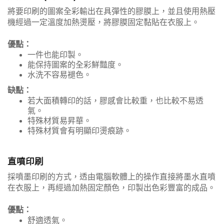
將要印刷的圖案全彩輸出在具彈性的膠膜上，並且使用熱壓
機經過一定溫度加熱燙壓，將膠膜固定黏貼在衣服上。
優點：
一件也能印製。
能保持圖案的全彩鮮豔度。
水洗不容易褪色。
缺點：
若大面積轉印的話，膠感會比較重，也比較不易透
氣。
特殊材質易昇華。
特殊材質會有明顯印燙痕跡。
直噴印刷
採噴墨印刷的方式，透由電腦軟體上的操作直接將墨水直噴
在衣服上，再經過加熱固定顏色，印製出色彩豐富的成品。
優點：
舒適透氣。