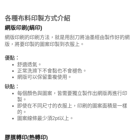
各種布料印製方式介紹
網版印刷(絹印)
網版印刷的印刷方法，就是用刮刀將油墨經由製作好的網
版，將要印製的圖案印製到衣服上。
優點：
舒適透氣。
正常洗滌下不會黏也不會褪色。
網版可以保留重複使用。
缺點：
每個顏色與圖案，皆需要獨立製作出網版再進行印
製。
即使在不同尺寸的衣服上，印刷的圖案面積是一樣
的。
圖案線條最少須2pt以上。
膠膜轉印(熱轉印)