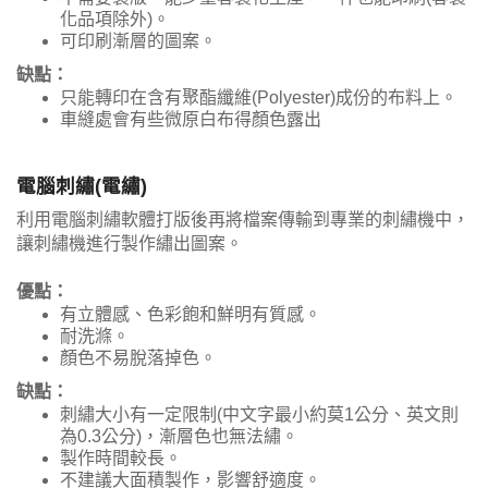
化品項除外)。
可印刷漸層的圖案。
缺點：
只能轉印在含有聚酯纖維(Polyester)成份的布料上。
車縫處會有些微原白布得顏色露出
電腦刺繡(電繡)
利用電腦刺繡軟體打版後再將檔案傳輸到專業的刺繡機中，
讓刺繡機進行製作繡出圖案。
優點：
有立體感、色彩飽和鮮明有質感。
耐洗滌。
顏色不易脫落掉色。
缺點：
刺繡大小有一定限制(中文字最小約莫1公分、英文則
為0.3公分)，漸層色也無法繡。
製作時間較長。
不建議大面積製作，影響舒適度。