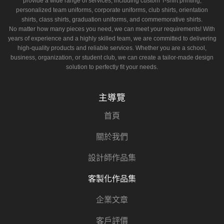
provide a wide range of services, including custom T-shirt printing,
personalized team uniforms, corporate uniforms, club shirts, orientation
shirts, class shirts, graduation uniforms, and commemorative shirts.
No matter how many pieces you need, we can meet your requirements! With
years of experience and a highly skilled team, we are committed to delivering
high-quality products and reliable services. Whether you are a school,
business, organization, or student club, we can create a tailor-made design
solution to perfectly fit your needs.
主導覽
首頁
關於我們
設計師作品集
客製化作品集
企業文章
客戶評價