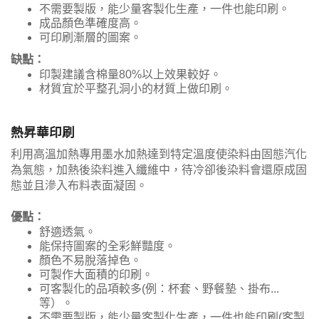
不需要製版，能少量客製化生產，一件也能印刷。
成品顏色準確度高。
可印刷漸層的圖案。
缺點：
印製建議含棉量80%以上效果較好。
材質宜於平整孔洞小的材質上做印刷。
熱昇華印刷
利用高溫加熱專用墨水加熱達到特定溫度使染料由固態汽化
為氣態，加熱後染料進入纖維中，待冷卻後染料會還原成固
態並且滲入布料表面凝固。
優點：
舒適透氣。
能保持圖案的全彩鮮豔度。
顏色不易脫落掉色。
可製作大面積的印刷。
可客製化的品項較多(例：杯套、野餐墊、掛布...
等）。
不需要製版，能少量客製化生產，一件也能印刷(客製