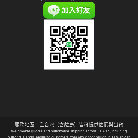
服務地區：全台灣（含離島）皆可提供估價與出貨
We provide quotes and nationwide shipping across Taiwan, including
outlying islands, ensuring customers from any city or region in Taiwan can