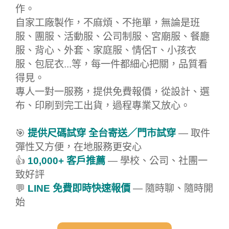
作。
自家工廠製作，不麻煩、不拖單，無論是班
服、團服、活動服、公司制服、宮廟服、餐廳
服、背心、外套、家庭服、情侶T、小孩衣
服、包屁衣...等，每一件都細心把關，品質看
得見。
專人一對一服務，提供免費報價，從設計、選
布、印刷到完工出貨，過程專業又放心。
🎯
提供尺碼試穿 全台寄送／門市試穿
— 取件
彈性又方便，在地服務更安心
👍
10,000+ 客戶推薦
— 學校、公司、社團一
致好評
💬
LINE 免費即時快速報價
— 隨時聊、隨時開
始