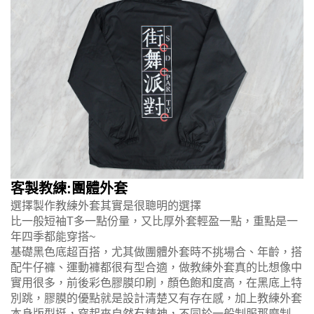
客製教練:團體外套
選擇製作教練外套其實是很聰明的選擇
比一般短袖T多一點份量，又比厚外套輕盈一點，重點是一
年四季都能穿搭~
基礎黑色底超百搭，尤其做團體外套時不挑場合、年齡，搭
配牛仔褲、運動褲都很有型合適，做教練外套真的比想像中
實用很多，前後彩色膠膜印刷，顏色飽和度高，在黑底上特
別跳，膠膜的優點就是設計清楚又有存在感，加上教練外套
本身版型挺，穿起來自然有精神，不同於一般制服那麼制