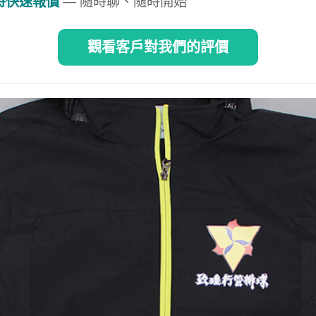
即時快速報價
— 隨時聊、隨時開始
觀看客戶對我們的評價