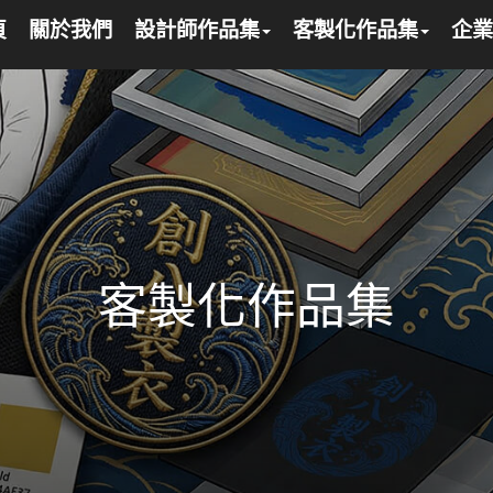
頁
關於我們
設計師作品集
客製化作品集
企業
客製化作品集