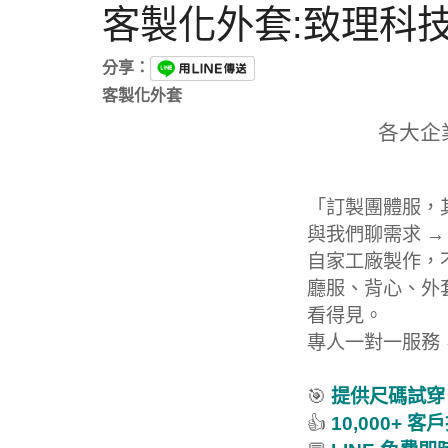
客製化外套:致理科
分享：
客製化外套
各大企
「訂製團體服，
與我們聊需求 →
自家工廠製作，
廳服、背心、外
看得見。
專人一對一服務
🎯
提供尺碼試穿
👍
10,000+ 客