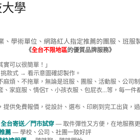
技大學
業、學術單位、網路紅人指定推薦的團服、班服
《
全台不限地區
的優質品牌服務》
其實可以很簡單！」
 挑款式 → 看示意圖確認製作。
不麻煩、不拖單，無論是班服、團服、活動服、公司制
套、家庭服、情侶T、小孩衣服、包屁衣...等，每一件
，提供免費報價，從設計、選布、印刷到完工出貨，過
 全台寄送／門市試穿
— 取件彈性又方便，在地服務
戶推薦
— 學校、公司、社團一致好評