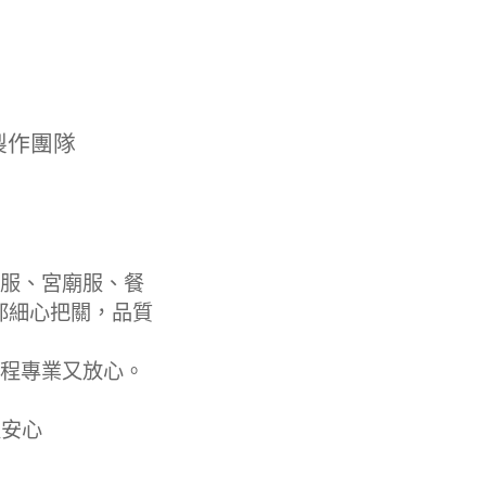
製作團隊
服、宮廟服、餐
都細心把關，品質
程專業又放心。
更安心