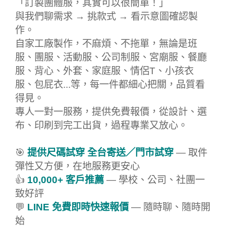
「訂製團體服，其實可以很簡單！」
與我們聊需求 → 挑款式 → 看示意圖確認製
作。
自家工廠製作，不麻煩、不拖單，無論是班
服、團服、活動服、公司制服、宮廟服、餐廳
服、背心、外套、家庭服、情侶T、小孩衣
服、包屁衣...等，每一件都細心把關，品質看
得見。
專人一對一服務，提供免費報價，從設計、選
布、印刷到完工出貨，過程專業又放心。
🎯
提供尺碼試穿 全台寄送／門市試穿
— 取件
彈性又方便，在地服務更安心
👍
10,000+ 客戶推薦
— 學校、公司、社團一
致好評
💬
LINE 免費即時快速報價
— 隨時聊、隨時開
始