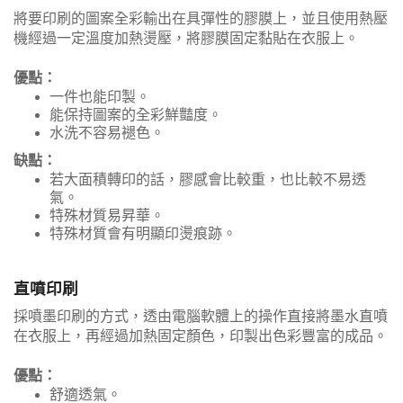
將要印刷的圖案全彩輸出在具彈性的膠膜上，並且使用熱壓
機經過一定溫度加熱燙壓，將膠膜固定黏貼在衣服上。
優點：
一件也能印製。
能保持圖案的全彩鮮豔度。
水洗不容易褪色。
缺點：
若大面積轉印的話，膠感會比較重，也比較不易透
氣。
特殊材質易昇華。
特殊材質會有明顯印燙痕跡。
直噴印刷
採噴墨印刷的方式，透由電腦軟體上的操作直接將墨水直噴
在衣服上，再經過加熱固定顏色，印製出色彩豐富的成品。
優點：
舒適透氣。