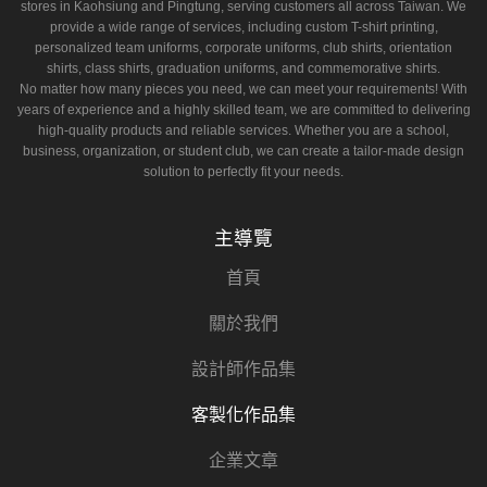
stores in Kaohsiung and Pingtung, serving customers all across Taiwan. We
provide a wide range of services, including custom T-shirt printing,
personalized team uniforms, corporate uniforms, club shirts, orientation
shirts, class shirts, graduation uniforms, and commemorative shirts.
No matter how many pieces you need, we can meet your requirements! With
years of experience and a highly skilled team, we are committed to delivering
high-quality products and reliable services. Whether you are a school,
business, organization, or student club, we can create a tailor-made design
solution to perfectly fit your needs.
主導覽
首頁
關於我們
設計師作品集
客製化作品集
企業文章