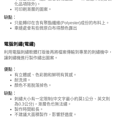
化品項除外)。
可印刷漸層的圖案。
缺點：
只能轉印在含有聚酯纖維(Polyester)成份的布料上。
車縫處會有些微原白布得顏色露出
電腦刺繡(電繡)
利用電腦刺繡軟體打版後再將檔案傳輸到專業的刺繡機中，
讓刺繡機進行製作繡出圖案。
優點：
有立體感、色彩飽和鮮明有質感。
耐洗滌。
顏色不易脫落掉色。
缺點：
刺繡大小有一定限制(中文字最小約莫1公分、英文則
為0.3公分)，漸層色也無法繡。
製作時間較長。
不建議大面積製作，影響舒適度。