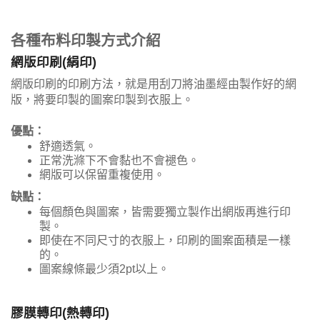
各種布料印製方式介紹
網版印刷(絹印)
網版印刷的印刷方法，就是用刮刀將油墨經由製作好的網
版，將要印製的圖案印製到衣服上。
優點：
舒適透氣。
正常洗滌下不會黏也不會褪色。
網版可以保留重複使用。
缺點：
每個顏色與圖案，皆需要獨立製作出網版再進行印
製。
即使在不同尺寸的衣服上，印刷的圖案面積是一樣
的。
圖案線條最少須2pt以上。
膠膜轉印(熱轉印)