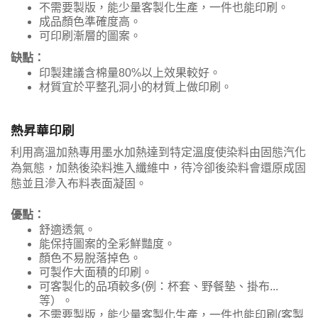
不需要製版，能少量客製化生產，一件也能印刷。
成品顏色準確度高。
可印刷漸層的圖案。
缺點：
印製建議含棉量80%以上效果較好。
材質宜於平整孔洞小的材質上做印刷。
熱昇華印刷
利用高溫加熱專用墨水加熱達到特定溫度使染料由固態汽化
為氣態，加熱後染料進入纖維中，待冷卻後染料會還原成固
態並且滲入布料表面凝固。
優點：
舒適透氣。
能保持圖案的全彩鮮豔度。
顏色不易脫落掉色。
可製作大面積的印刷。
可客製化的品項較多(例：杯套、野餐墊、掛布...
等）。
不需要製版，能少量客製化生產，一件也能印刷(客製