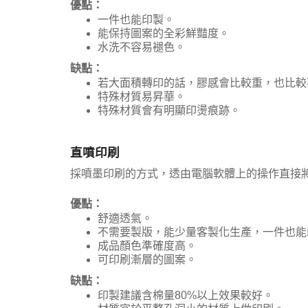
優點：
一件也能印製。
能保持圖案的全彩鮮豔度。
水洗不容易褪色。
缺點：
若大面積轉印的話，膠感會比較重，也比較
特殊材質易昇華。
特殊材質會有明顯印燙痕跡。
直噴印刷
採噴墨印刷的方式，透由電腦軟體上的操作直接
優點：
舒適透氣。
不需要製版，能少量客製化生產，一件也能
成品顏色準確度高。
可印刷漸層的圖案。
缺點：
印製建議含棉量80%以上效果較好。