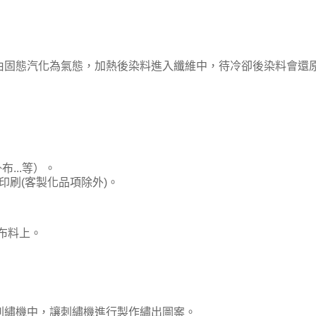
由固態汽化為氣態，加熱後染料進入纖維中，待冷卻後染料會還
...等）。
刷(客製化品項除外)。
的布料上。
刺繡機中，讓刺繡機進行製作繡出圖案。