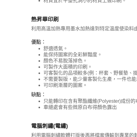
材質宜於平整孔洞小的材質上做印刷。
熱昇華印刷
利用高溫加熱專用墨水加熱達到特定溫度使染料
優點：
舒適透氣。
能保持圖案的全彩鮮豔度。
顏色不易脫落掉色。
可製作大面積的印刷。
可客製化的品項較多(例：杯套、野餐墊、掛布
不需要製版，能少量客製化生產，一件也能印
可印刷漸層的圖案。
缺點：
只能轉印在含有聚酯纖維(Polyester)成份
車縫處會有些微原白布得顏色露出
電腦刺繡(電繡)
利用電腦刺繡軟體打版後再將檔案傳輸到專業的