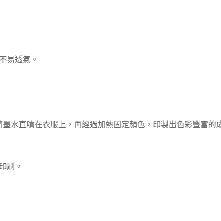
不易透氣。
將墨水直噴在衣服上，再經過加熱固定顏色，印製出色彩豐富的
印刷。