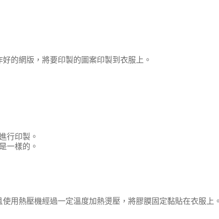
作好的網版，將要印製的圖案印製到衣服上。
進行印製。
是一樣的。
且使用熱壓機經過一定溫度加熱燙壓，將膠膜固定黏貼在衣服上