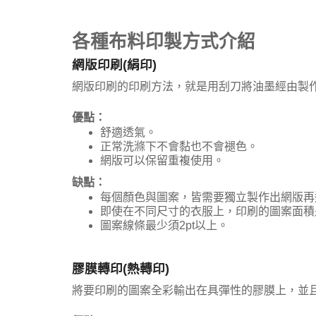
各種布料印製方式介紹
網版印刷(絹印)
網版印刷的印刷方法，就是用刮刀將油墨經由製
優點：
舒適透氣。
正常洗滌下不會黏也不會褪色。
網版可以保留重複使用。
缺點：
每個顏色與圖案，皆需要獨立製作出網版再
即使在不同尺寸的衣服上，印刷的圖案面積
圖案線條最少須2pt以上。
膠膜轉印(熱轉印)
將要印刷的圖案全彩輸出在具彈性的膠膜上，並