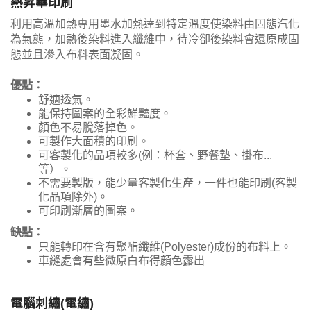
熱昇華印刷
利用高溫加熱專用墨水加熱達到特定溫度使染料由固態汽化
為氣態，加熱後染料進入纖維中，待冷卻後染料會還原成固
態並且滲入布料表面凝固。
優點：
舒適透氣。
能保持圖案的全彩鮮豔度。
顏色不易脫落掉色。
可製作大面積的印刷。
可客製化的品項較多(例：杯套、野餐墊、掛布...
等）。
不需要製版，能少量客製化生產，一件也能印刷(客製
化品項除外)。
可印刷漸層的圖案。
缺點：
只能轉印在含有聚酯纖維(Polyester)成份的布料上。
車縫處會有些微原白布得顏色露出
電腦刺繡(電繡)