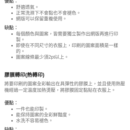
優點：
舒適透氣。
正常洗滌下不會黏也不會褪色。
網版可以保留重複使用。
缺點：
每個顏色與圖案，皆需要獨立製作出網版再進行印
製。
即使在不同尺寸的衣服上，印刷的圖案面積是一樣
的。
圖案線條最少須2pt以上。
膠膜轉印(熱轉印)
將要印刷的圖案全彩輸出在具彈性的膠膜上，並且使用熱壓
機經過一定溫度加熱燙壓，將膠膜固定黏貼在衣服上。
優點：
一件也能印製。
能保持圖案的全彩鮮豔度。
水洗不容易褪色。
缺點：