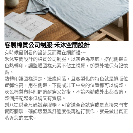
客製棉質公司制服:禾沐空間設計
有時候最耐看的設計反而藏在細節裡~~
禾沐空間設計的棉質公司制服，以灰色為基底，搭配側邊白
色熱轉印，讓整體圖樣元素不佔主視覺，卻意外地保有記憶
點。
熱轉印讓圖樣清楚、邊緣俐落，且客製化的特色就是排版位
置彈性高，用在側邊、下擺或非正中央的位置都可以調整，
灰色棉質布料則舒適耐穿又好搭，不論內勤或外出都合適，
整個搭配起來低調又有質感。
創八提供全尺碼試穿服務，可寄送全台試穿或是直接來門市
實際體驗，確認版型與舒適度後再進行製作，就是做出真正
貼近您的需求~