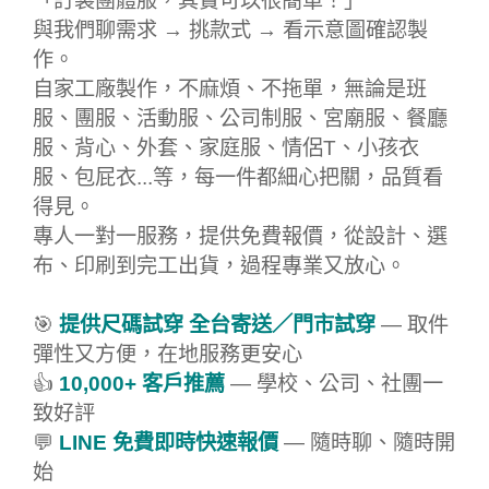
「訂製團體服，其實可以很簡單！」
與我們聊需求 → 挑款式 → 看示意圖確認製
作。
自家工廠製作，不麻煩、不拖單，無論是班
服、團服、活動服、公司制服、宮廟服、餐廳
服、背心、外套、家庭服、情侶T、小孩衣
服、包屁衣...等，每一件都細心把關，品質看
得見。
專人一對一服務，提供免費報價，從設計、選
布、印刷到完工出貨，過程專業又放心。
🎯
提供尺碼試穿 全台寄送／門市試穿
— 取件
彈性又方便，在地服務更安心
👍
10,000+ 客戶推薦
— 學校、公司、社團一
致好評
💬
LINE 免費即時快速報價
— 隨時聊、隨時開
始