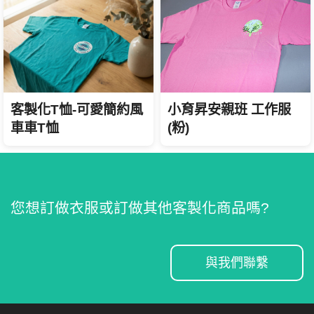
小育昇安親班 工作服
客製化T恤-可愛簡約風
(粉)
車車T恤
您想訂做衣服或訂做其他客製化商品嗎?
與我們聯繫