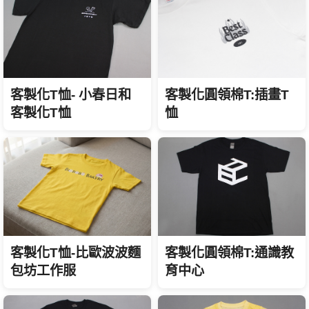
客製化T恤- 小春日和
客製化圓領棉T:插畫T
客製化T恤
恤
客製化T恤-比歐波波麵
客製化圓領棉T:通識教
包坊工作服
育中心