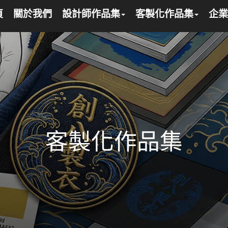
頁
關於我們
設計師作品集
客製化作品集
企業
客製化作品集