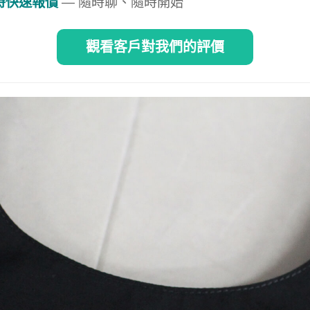
即時快速報價
— 隨時聊、隨時開始
觀看客戶對我們的評價